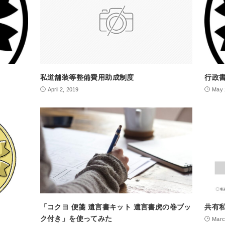
私道舗装等整備費用助成制度
行政
April 2, 2019
May 
「コクヨ 便箋 遺言書キット 遺言書虎の巻ブッ
共有
ク付き」を使ってみた
Marc