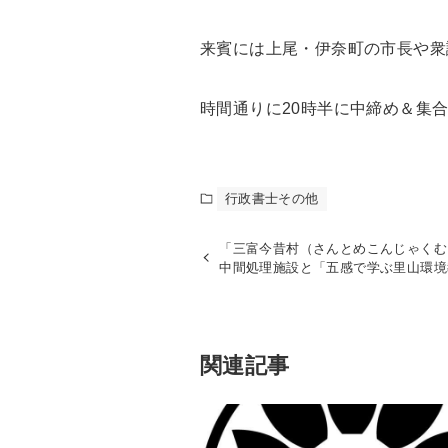
来賓には上尾・伊奈町の市長や衆
時間通りに20時半に中締め＆集
行政書士その他
「三富今昔村（さんとめこんじゃくむ
中間処理施設と「五感で学ぶ里山環境
関連記事